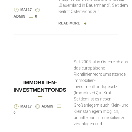
„Bauernland in Bauernhand“. Seit dem
MAI 17
Beitritt Österreichs zur …
ADMIN
0
READ MORE
Seit 2003 ist in Österreich das
das europäische
Richtlinienrecht umsetzende
Immobilien-
IMMOBILIEN-
Investmentfondsgesetz
INVESTMENTFONDS
(ImmoInvFG) in Kraft.
Seitdem ist es neben
Großanlegern auch Klein- und
MAI 17
ADMIN
Kleinstanlegern möglich,
0
unmittelbar in Immobilien zu
veranlagen und …