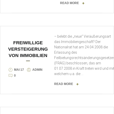
READ MORE
– belebt die „neue“ Veräußerungsart
das Immobiliengeschäft? Der
FREIWILLIGE
Nationalrat hat am 24.04.2008 die
VERSTEIGERUNG
Erlassung des
VON IMMOBILIEN
Feilbietungsrechtsänderungsgesetze
(FRÄG) beschlossen, das am
01.07.2008 in Kraft treten wird und mi
MAI 17
ADMIN
welchem u.a. die …
0
READ MORE