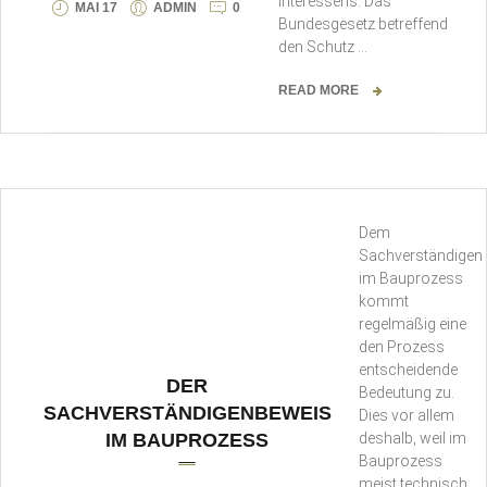
Interessens. Das
MAI 17
ADMIN
0
Bundesgesetz betreffend
den Schutz …
READ MORE
Dem
Sachverständigen
im Bauprozess
kommt
regelmäßig eine
den Prozess
entscheidende
DER
Bedeutung zu.
SACHVERSTÄNDIGENBEWEIS
Dies vor allem
IM BAUPROZESS
deshalb, weil im
Bauprozess
meist technisch