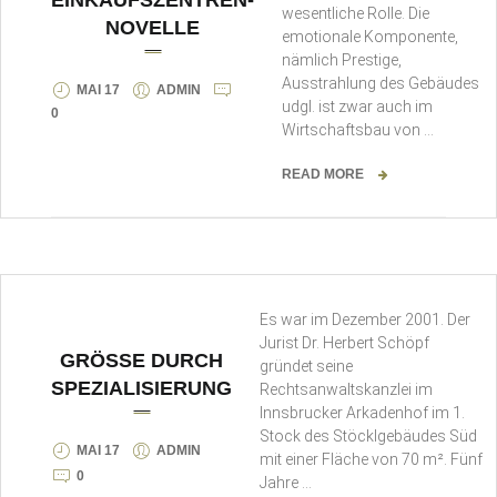
wesentliche Rolle. Die
NOVELLE
emotionale Komponente,
nämlich Prestige,
Ausstrahlung des Gebäudes
MAI 17
ADMIN
udgl. ist zwar auch im
0
Wirtschaftsbau von …
READ MORE
Es war im Dezember 2001. Der
Jurist Dr. Herbert Schöpf
GRÖSSE DURCH S
gründet seine
PEZIALISIERUNG
Rechtsanwaltskanzlei im
Innsbrucker Arkadenhof im 1.
Stock des Stöcklgebäudes Süd
MAI 17
ADMIN
mit einer Fläche von 70 m². Fünf
0
Jahre …