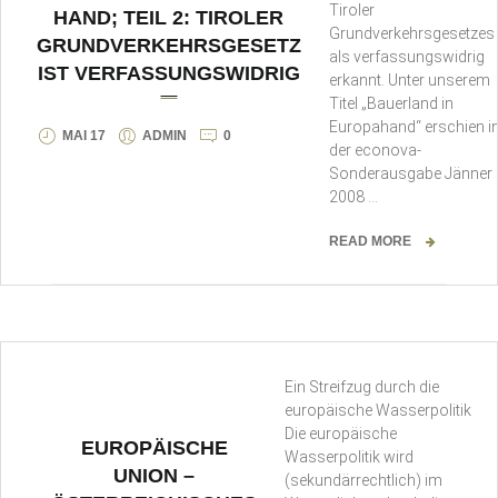
Tiroler
HAND; TEIL 2: TIROLER
Grundverkehrsgesetzes
GRUNDVERKEHRSGESETZ
als verfassungswidrig
IST VERFASSUNGSWIDRIG
erkannt. Unter unserem
Titel „Bauerland in
Europahand“ erschien i
MAI 17
ADMIN
0
der econova-
Sonderausgabe Jänner
2008 …
READ MORE
Ein Streifzug durch die
europäische Wasserpolitik
Die europäische
EUROPÄISCHE
Wasserpolitik wird
UNION –
(sekundärrechtlich) im