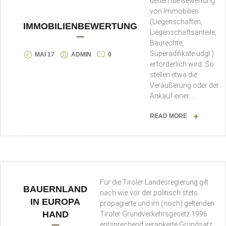
denen die Bewertung
von Immobilien
(Liegenschaften,
IMMOBILIENBEWERTUNG
Liegenschaftsanteile,
Baurechte,
Superädifikate udgl.)
MAI 17
ADMIN
0
erforderlich wird. So
stellen etwa die
Veräußerung oder der
Ankauf einer …
READ MORE
Für die Tiroler Landesregierung gilt
BAUERNLAND
nach wie vor der politisch stets
IN EUROPA
propagierte und im (noch) geltenden
HAND
Tiroler Grundverkehrsgesetz 1996
entsprechend verankerte Grundsatz