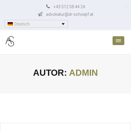
Skip
+43 512 58 44 24
to
advokatur@dr-schoepf.at
content
Deutsch
AUTOR:
ADMIN