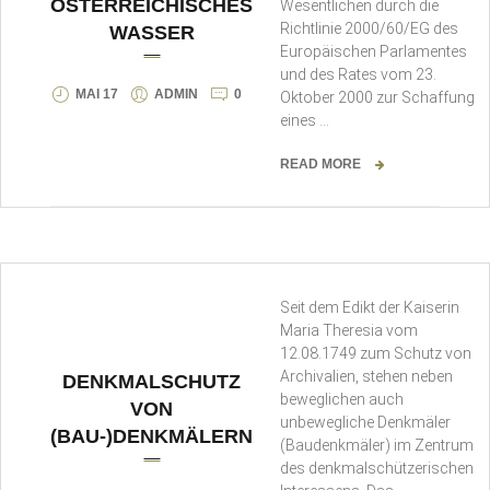
ÖSTERREICHISCHES
Wesentlichen durch die
Richtlinie 2000/60/EG des
WASSER
Europäischen Parlamentes
und des Rates vom 23.
MAI 17
ADMIN
0
Oktober 2000 zur Schaffung
eines …
READ MORE
Seit dem Edikt der Kaiserin
Maria Theresia vom
12.08.1749 zum Schutz von
Archivalien, stehen neben
DENKMALSCHUTZ
beweglichen auch
VON
unbewegliche Denkmäler
(BAU-)DENKMÄLERN
(Baudenkmäler) im Zentrum
des denkmalschützerischen