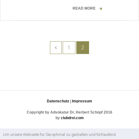
READ MORE
SEITENNUMMERIERUNG
1
2
DER
BEITRÄGE
Datenschutz
|
Impressum
Copyright by Advokatur Dr. Herbert Schöpf 2016
by
clubdrei.com
Um unsere Webseite für Sie optimal zu gestalten und fortlaufend