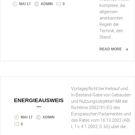
MAI 17
ADMIN
0
komplexe, die
allgemein
anerkannten
Regeln der
Technik, den
Stand …
READ MORE
Vorlagepflicht bei Verkauf und
In-Bestand-Gabe von Gebäuden
ENERGIEAUSWEIS
und Nutzungsobjekten! Mit der
Richtlinie 2002/91/EG des
Europäischen Parlamentes und
MAI 17
ADMIN
des Rates vom 16.12.2002 (ABl.
0
L 1 v. 4.1.2003, S. 65) über die …