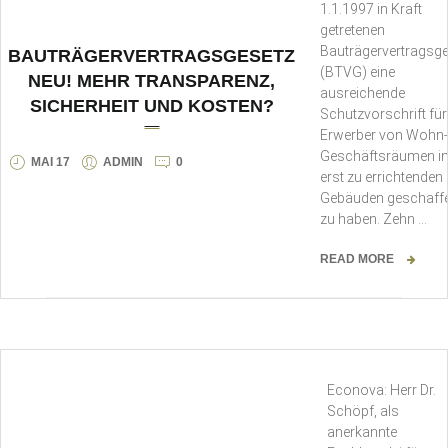
1.1.1997 in Kraft
getretenen
Bauträgervertragsg
BAUTRÄGERVERTRAGSGESETZ
(BTVG) eine
NEU! MEHR TRANSPARENZ,
ausreichende
SICHERHEIT UND KOSTEN?
Schutzvorschrift für
Erwerber von Wohn-
Geschäftsräumen i
MAI 17
ADMIN
0
erst zu errichtenden
Gebäuden geschaff
zu haben. Zehn …
READ MORE
Econova: Herr Dr.
Schöpf, als
anerkannte