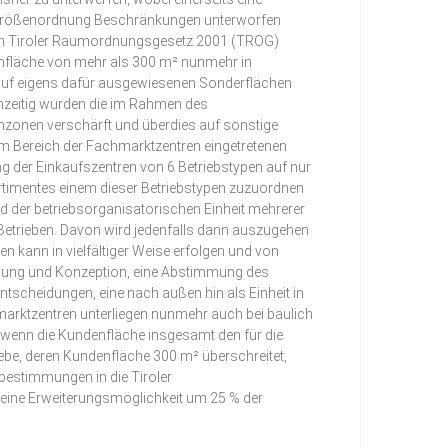
n Größenordnung Beschränkungen unterworfen
dem Tiroler Raumordnungsgesetz 2001 (TROG)
denfläche von mehr als 300 m² nunmehr in
auf eigens dafür ausgewiesenen Sonderflächen
chzeitig wurden die im Rahmen des
onen verschärft und überdies auf sonstige
im Bereich der Fachmarktzentren eingetretenen
ng der Einkaufszentren von 6 Betriebstypen auf nur
rtimentes einem dieser Betriebstypen zuzuordnen
nd der betriebsorganisatorischen Einheit mehrerer
Betrieben. Davon wird jedenfalls dann auszugehen
 kann in vielfältiger Weise erfolgen und von
lanung und Konzeption, eine Abstimmung des
tscheidungen, eine nach außen hin als Einheit in
arktzentren unterliegen nunmehr auch bei baulich
 wenn die Kundenfläche insgesamt den für die
be, deren Kundenfläche 300 m² überschreitet,
bestimmungen in die Tiroler
eine Erweiterungsmöglichkeit um 25 % der