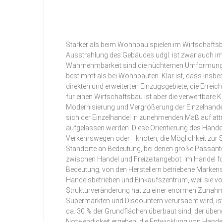
Stärker als beim Wohnbau spielen im Wirtschaftsb
Ausstrahlung des Gebäudes udgl. ist zwar auch im 
Wahrnehmbarkeit sind die nüchternen Umformungen d
bestimmt als bei Wohnbauten. Klar ist, dass insbe
direkten und erweiterten Einzugsgebiete, die Errei
für einen Wirtschaftsbau ist aber die verwertbare 
Modernisierung und Vergrößerung der Einzelhandel
sich der Einzelhandel in zunehmenden Maß auf attra
aufgelassen werden. Diese Orientierung des Handel
Verkehrswegen oder –knoten, die Möglichkeit zur 
Standorte an Bedeutung, bei denen große Passant
zwischen Handel und Freizeitangebot. Im Handel fo
Bedeutung, von den Herstellern betriebene Markensh
Handelsbetrieben und Einkaufszentrum, weil sie vo
Strukturveränderung hat zu einer enormen Zunahme
Supermärkten und Discountern verursacht wird, ist
ca. 30 % der Grundflächen überbaut sind, der überw
Notwendigkeit ergeben, die Entwicklung von Handel