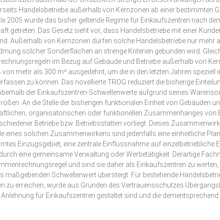
erseits Handelsbetriebe außerhalb von Kernzonen ab einer bestimmte
lle 2005 wurde das bisher geltende Regime für Einkaufszentren nach 
aft getreten. Das Gesetz sieht vor, dass Handelsbetriebe mit einer Kun
nd. Außerhalb von Kernzonen dürfen solche Handelsbetriebe nur mehr 
Widmung solcher Sonderflächen an strenge Kriterien gebunden wird. Glei
hnungsregeln im Bezug auf Gebäude und Betriebe außerhalb von Kernz
n mehr als 300 m² ausgedehnt, um die in den letzten Jahren speziell 
fassen zu können. Das novellierte TROG reduziert die bisherige Einteilu
 oberhalb der Einkaufszentren-Schwellenwerte aufgrund seines Warenso
rößen. An die Stelle der bisherigen funktionalen Einheit von Gebäuden u
haftlichen, organisatorischen oder funktionellen Zusammenhanges von 
iedener Betriebe bzw. Betriebsstätten vorliegt. Dieses Zusammenwirken
male eines solchen Zusammenwirkens sind jedenfalls eine einheitliche P
es Einzugsgebiet, eine zentrale Einflussnahme auf einzelbetriebliche En
durch eine gemeinsame Verwaltung oder Werbetätigkeit. Derartige Fachm
ammenrechnungsregel und sind sie daher als Einkaufszentren zu werten,
s maßgebenden Schwellenwert übersteigt. Für bestehende Handelsbetrie
ren zu erreichen, wurde aus Gründen des Vertrauensschutzes Übergangs
lehnung für Einkaufszentren gestaltet sind und die dementsprechend 