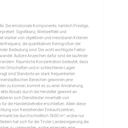
le. Die emotionale Komponente, nämlich Prestige,
retiert: Signifikanz, Werbeeffekt und
el stärker von objektiven und messbaren Kriterien
denfrequenz, die quantitativen Kenngrößen der
dender Bedeutung sind. Der wohl wichtigste Faktor
rwandel. Äußere Anzeichen dafür sind die laufende
trändern. Räumliche Konzentration bedeutet, dass
eren Ortschaften und in schlechteren Lagen
agt sind Standorte an stark frequentierten
innerstädtischen Bereichen gewinnen jene
ielen zu können, kommt es zu einer Annäherung
ekte Absatz durch die Hersteller gewinnt an
lieren sich Dienstleister innerhalb von
ür die Handelsbetriebe erschließen. Allein diese
chtung von freistehenden Einkaufszentren,
ermarkt bei durchschnittlich 3600 m², wobei nur
ledem hat sich für die Tiroler Landesregierung die
her zu unterwerfen, wobei einerseits eine