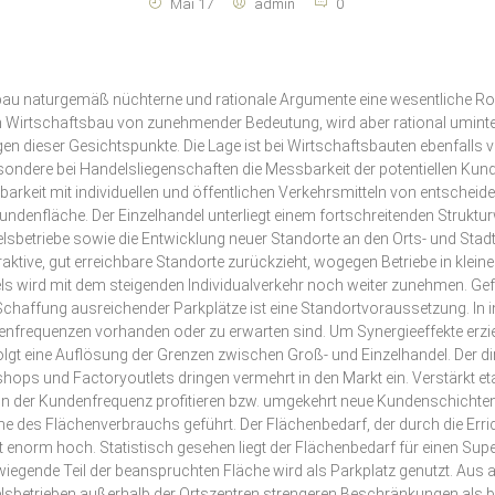
Mai 17
admin
0
au naturgemäß nüchterne und rationale Argumente eine wesentliche Rol
Wirtschaftsbau von zunehmender Bedeutung, wird aber rational uminterp
ieser Gesichtspunkte. Die Lage ist bei Wirtschaftsbauten ebenfalls vi
sondere bei Handelsliegenschaften die Messbarkeit der potentiellen Kun
chbarkeit mit individuellen und öffentlichen Verkehrsmitteln von entschei
Kundenfläche. Der Einzelhandel unterliegt einem fortschreitenden Struktu
sbetriebe sowie die Entwicklung neuer Standorte an den Orts- und Stad
ktive, gut erreichbare Standorte zurückzieht, wogegen Betriebe in klein
s wird mit dem steigenden Individualverkehr noch weiter zunehmen. Gefr
Schaffung ausreichender Parkplätze ist eine Standortvoraussetzung. In 
enfrequenzen vorhanden oder zu erwarten sind. Um Synergieeffekte erz
lgt eine Auflösung der Grenzen zwischen Groß- und Einzelhandel. Der dir
ops und Factoryoutlets dringen vermehrt in den Markt ein. Verstärkt etab
n der Kundenfrequenz profitieren bzw. umgekehrt neue Kundenschichten f
 des Flächenverbrauchs geführt. Der Flächenbedarf, der durch die Erri
 enorm hoch. Statistisch gesehen liegt der Flächenbedarf für einen Sup
iegende Teil der beanspruchten Fläche wird als Parkplatz genutzt. Aus al
sbetrieben außerhalb der Ortszentren strengeren Beschränkungen als bis