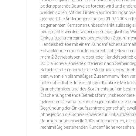
bodensparende Bauweise forciert wird und ander
werden sollen. Mit der Tiroler Raumordnungsnove
geändert. Die Änderungen sind am 01.07.2005 in Kr
sogenannten Kernzonen unbeschränkt zulässig si
neu errichtet werden, wobei die Zulässigkeit der 
Einkaufszentrenregimes bestehenden Zusammenrec
Handelsbetriebe mit einem Kundenflächenausmaß vo
Entwicklungen raumordnungsrechtlich effizienter er
mehr 2 Betriebstypen, wobei jeder Handelsbetrieb
ist. Die Schwellenwerte differieren nach Gemeindeg
Betriebe, treten nunmehr die Merkmale des wirtsc
sein, wenn ein planmäßiges Zusammenwirken versch
unterschiedlicher Intensität sein. Konkrete Merk
Branchenmixes und des Sortiments auf ein bestimmt
Erscheinung tretende Betriebsform, insbesondere 
getrennten Geschäftseinheiten jedenfalls der Zus
Begründung der Einkaufszentreneigenschaft jeweil
ohne jedoch die Schwellenwerte für Einkaufszent
Raumordnungsnovelle 2005 aufgenommen, die in An
rechtmäßig bestehenden Kundenfläche vorsehen.