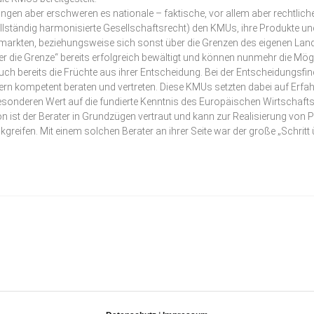
gen aber erschweren es nationale – faktische, vor allem aber rechtliche
llständig harmonisierte Gesellschaftsrecht) den KMUs, ihre Produkte un
arkten, beziehungsweise sich sonst über die Grenzen des eigenen Lande
r die Grenze“ bereits erfolgreich bewältigt und können nunmehr die M
auch bereits die Früchte aus ihrer Entscheidung. Bei der Entscheidungs
ern kompetent beraten und vertreten. Diese KMUs setzten dabei auf Erfa
onderen Wert auf die fundierte Kenntnis des Europäischen Wirtschafts
 ist der Berater in Grundzügen vertraut und kann zur Realisierung von P
reifen. Mit einem solchen Berater an ihrer Seite war der große „Schritt ü