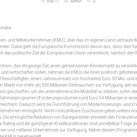
Mai 17
admin
0
Europa
ein- und Mittelunternehmen (KMU), über das im eigenen Land vertraute 
 werden. Dabei geht die Europäische Kommission davon aus, dass dies 
das politische Ziel der Europäischen Union verwirklicht, nämlich den Wo
 Union, das ehrgeizige Ziel, einen gemeinsamen Binnenmarkt zu verwirkl
und wirtschaften sollen, nehmen die KMUs die ihnen politisch gebotene
0 Beschäftigten, einem Jahresumsatz von höchstens Euro 50 Mio. und
 Markt von mehr als 500 Millionen Verbrauchern zur Verfügung, den es 
geschaffen, um die unternehmerische Mobilität zu stärken, sohin den „S
 Rahmenprogramm (Förderungsvolumen rund Euro 54 Milliarden in eine
) erleichtern. Dadurch wird die Durchführung von Modernisierungs- und
rnehmen ermöglicht. Nicht rückzahlbare Zuschüsse geben weitere Anrei
Die ermöglichte Reduktion von Bankgarantien erweitert den Finanzie
 das Rating und die günstigeren Kreditkonditionen sind unmittelbar Folg
en und mittleren Unternehmen zur Verfügung. Neben diesem Programm 
e KMUs bereitgestellt.