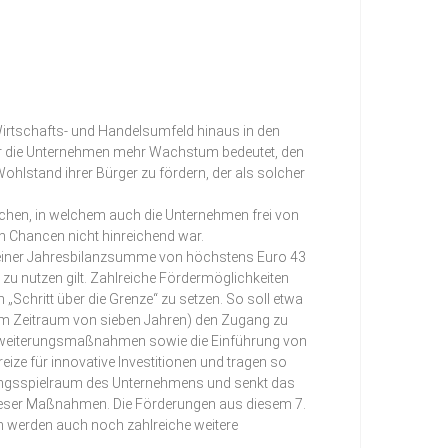
Wirtschafts- und Handelsumfeld hinaus in den
für die Unternehmen mehr Wachstum bedeutet, den
hlstand ihrer Bürger zu fördern, der als solcher
ichen, in welchem auch die Unternehmen frei von
n Chancen nicht hinreichend war.
 einer Jahresbilanzsumme von höchstens Euro 43
zu nutzen gilt. Zahlreiche Fördermöglichkeiten
chritt über die Grenze“ zu setzen. So soll etwa
m Zeitraum von sieben Jahren) den Zugang zu
 Erweiterungsmaßnahmen sowie die Einführung von
ze für innovative Investitionen und tragen so
rungsspielraum des Unternehmens und senkt das
e dieser Maßnahmen. Die Förderungen aus diesem 7.
werden auch noch zahlreiche weitere