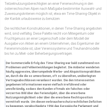
Teilzeitnutzungsberechtigten an einer Ferienwohnung in den
österreichischen Alpen nach Maßgabe bestimmter Auswahl- und
Zuweisungskriterien möglich ist, etwa ein Time-Sharing-Objekt in
der Karibik urlaubsweise zu benützen.
Die rechtlichen Konstruktionen, in denen Time-Sharing angeboten
wird, sind vielfältig. Diese Palette reicht von Miteigentum oder
Fruchtgenuss an einer Liegenschaft oder dem Modell der
Ausgabe von Aktien an einem Unternehmen, das Eigentümer der
Ferienimmobilie ist, über Vereinssysteme und Treuhandmodelle
bis hin zu Miet- oder Beherbergungsverträgen.
Der kommerzielle Erfolg des Time-Sharing war bald zunehmend von
Problemen und Fehlentwicklungen begleitet. Die Anbieter wendeten
häufig aggressive, überrumpelnde Werbe- und Akquisitionspraktiken
an, durch die die so umworbenen, oft zu übereilten, unüberlegten
Vertragsabschlüssen veranlasst wurden. Die den Interessenten
gegebenen Informationen waren vielfach irreführend oder
unvollständig, sodass den Kunden oftmals ein falsches oder
verzerrtes Bild über das Ferienobjekt, über die erworbene
Nutzungsmöglichkeit oder über die erworbene Rechtsposition
vermittelt wurde. Um diesen verbraucherschutzrechtlichen Defiziten
zu begegnen, verabschiedete 1994 das Europäische Parlament und