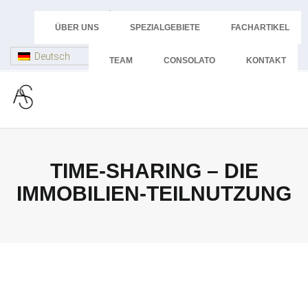
Skip
+43 512 58 44 24
to
ÜBER UNS
SPEZIALGEBIETE
FACHARTIKEL
advokatur@dr-schoepf.at
content
Deutsch
TEAM
CONSOLATO
KONTAKT
TIME-SHARING – DIE
IMMOBILIEN-TEILNUTZUNG