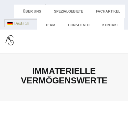
Skip
+43 512 58 44 24
to
ÜBER UNS
SPEZIALGEBIETE
FACHARTIKEL
advokatur@dr-schoepf.at
content
Deutsch
TEAM
CONSOLATO
KONTAKT
IMMATERIELLE
VERMÖGENSWERTE