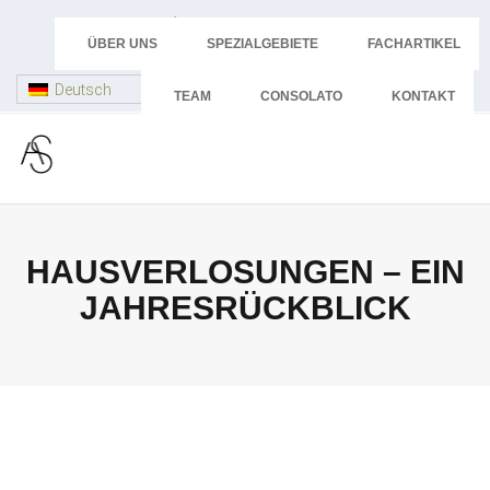
Skip
+43 512 58 44 24
to
ÜBER UNS
SPEZIALGEBIETE
FACHARTIKEL
advokatur@dr-schoepf.at
content
Deutsch
TEAM
CONSOLATO
KONTAKT
HAUSVERLOSUNGEN – EIN
JAHRESRÜCKBLICK