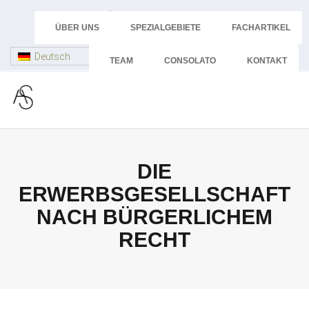
Skip
+43 512 58 44 24
to
ÜBER UNS
SPEZIALGEBIETE
FACHARTIKEL
advokatur@dr-schoepf.at
content
Deutsch
TEAM
CONSOLATO
KONTAKT
DIE
ERWERBSGESELLSCHAFT
NACH BÜRGERLICHEM
RECHT