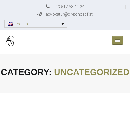
Skip
+43 512 58 44 24
to
advokatur@dr-schoepf.at
content
English
CATEGORY:
UNCATEGORIZED